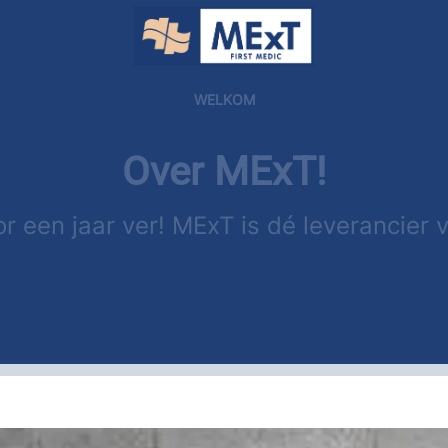
WELKOM
Over MExT!
oor een jaar ver! MExT is dé leverancie