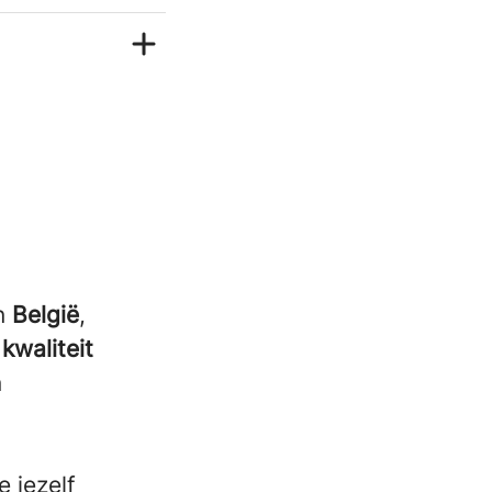
in
België
,
n
kwaliteit
n
 jezelf