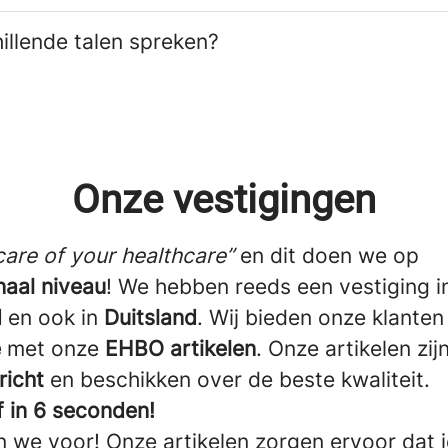
illende talen spreken?
Onze vestigingen
care of your healthcare”
en dit doen we op
naal niveau
! We hebben reeds een vestiging 
d
en ook in
Duitsland
. Wij bieden onze klante
e
met onze
EHBO artikelen
. Onze artikelen zij
richt
en beschikken over de beste kwaliteit.
f in 6 seconden!
 we voor! Onze artikelen zorgen ervoor dat je