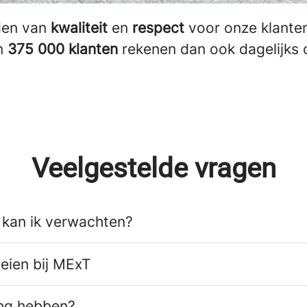
den van
kwaliteit
en
respect
voor onze klanten 
an
375 000 klanten
rekenen dan ook dagelijks 
Veelgestelde vragen
 kan ik verwachten?
eien bij MExT
ing hebben?