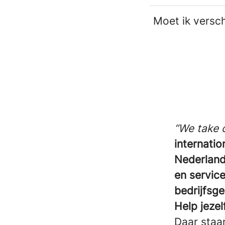
Moet ik versch
“We take 
internatio
Nederlan
en servic
bedrijfsge
Help jezel
Daar staan