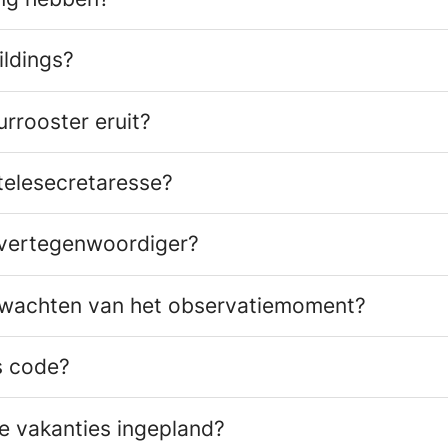
ildings?
urrooster eruit?
telesecretaresse?
 vertegenwoordiger?
rwachten van het observatiemoment?
s code?
 vakanties ingepland?