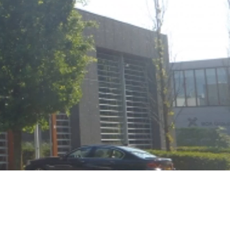
ne
er nos
its de
vec les
de MExT —
 qu’au