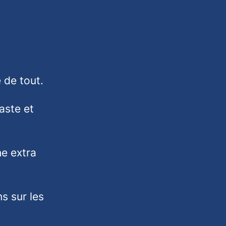
 de tout.
aste et
he extra
s sur les