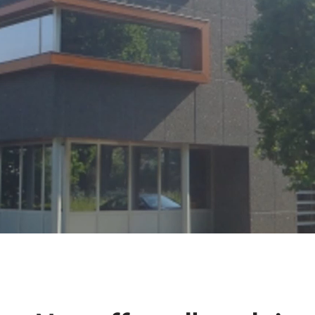
n emploi agréable dans u
chouette équipe
, nous mettons tout en œuvre pour décharg
 leurs zorgen. Nous le faisons avec des produ
u sein d’une organisation professionnelle et a
experts du secteur.
borateurs
incarnent chaque jour les valeurs 
respect
pour nos clients — tant sur le terrain
.