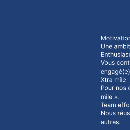
Motivatio
Une ambiti
Enthusia
Vous contr
engagé(e)
Xtra mile
Pour nos c
mile ».
Team effo
Nous réus
autres.