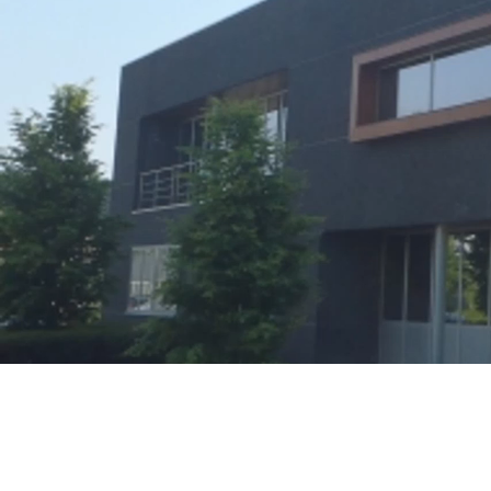
U
Chez MExT
clients de
qualité, a
meilleurs 
Nos
colla
qualité
et
téléphone