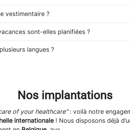
de vestimentaire ?
acances sont-elles planifiées ?
 plusieurs langues ?
Nos implantations
care of your healthcare"
: voilà notre engage
chelle internationale
! Nous disposons déjà d’u
ment en
Belgique
, aux