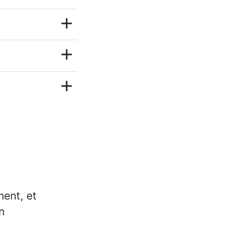
ment, et
n