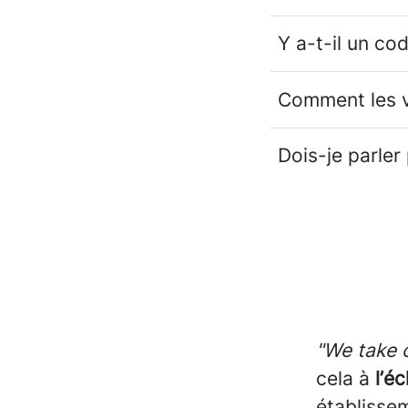
Y a-t-il un co
Comment les v
Dois-je parler
"We take 
cela à
l’é
établisse