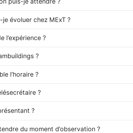
on puis-je attendre ?
je évoluer chez MExT ?
de l’expérience ?
eambuildings ?
le l’horaire ?
élésecrétaire ?
présentant ?
ttendre du moment d’observation ?